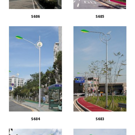
S686
S685
S684
S683