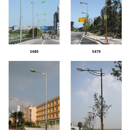
S680
S679