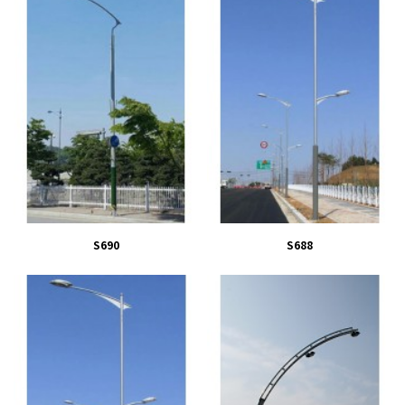
S690
S688