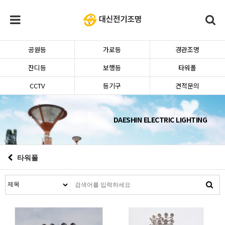
공원등
가로등
경관조명
잔디등
보행등
타워폴
CCTV
등기구
견적문의
DAESHIN ELECTRIC LIGHTING
타워폴