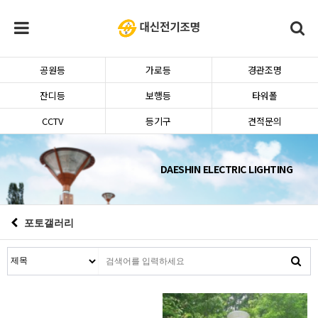
공원등
가로등
경관조명
잔디등
보행등
타워폴
CCTV
등기구
견적문의
DAESHIN ELECTRIC LIGHTING
포토갤러리