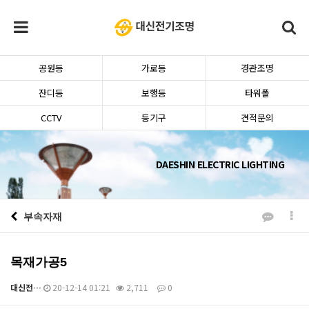
공원등
가로등
경관조명
잔디등
보행등
타워폴
CCTV
등기구
견적문의
DAESHIN ELECTRIC LIGHTING
부속자재
목재가공5
대신전…
20-12-14 01:21
2,711
0